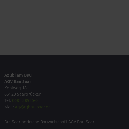
Azubi am Bau
AGV Bau Saar
Kohlweg 18
66123 Saarbrücken
Tel.
0681 38925-0
Mail:
agv(at)bau-saar.de
Die Saarländische Bauwirtschaft AGV Bau Saar