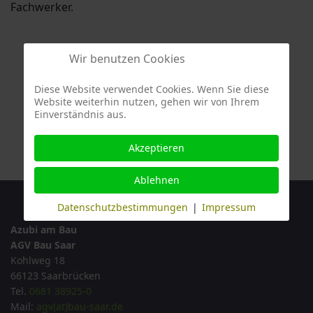
Fachwerker.
Wir benutzen Cookies
Diese Website verwendet Cookies. Wenn Sie diese
Website weiterhin nutzen, gehen wir von Ihrem
Einverständnis aus.
Akzeptieren
Ablehnen
Datenschutzbestimmungen
|
Impressum
Azubi am Bau
AGV Bau Saar
Kohlweg 18
66123 Saarbrücken
Tel.
0681 38925-0
Mail:
agv(at)bau-saar.de